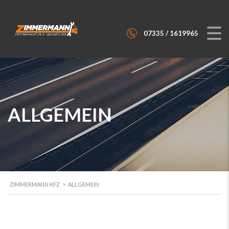
07335 / 1619965
ALLGEMEIN
ZIMMERMANN KFZ
>
ALLGEMEIN