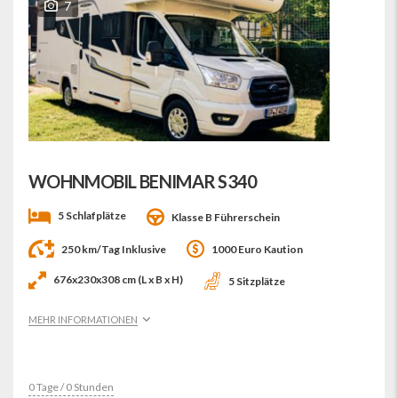
7
WOHNMOBIL BENIMAR S340
5 Schlafplätze
Klasse B Führerschein
250 km/Tag Inklusive
1000 Euro Kaution
676x230x308 cm (L x B x H)
5 Sitzplätze
MEHR INFORMATIONEN
0 Tage / 0 Stunden