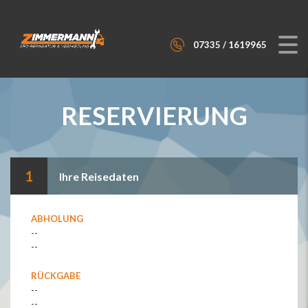
07335 / 1619965
RESERVIERUNG
1
Ihre Reisedaten
ABHOLUNG
--
--
RÜCKGABE
--
--