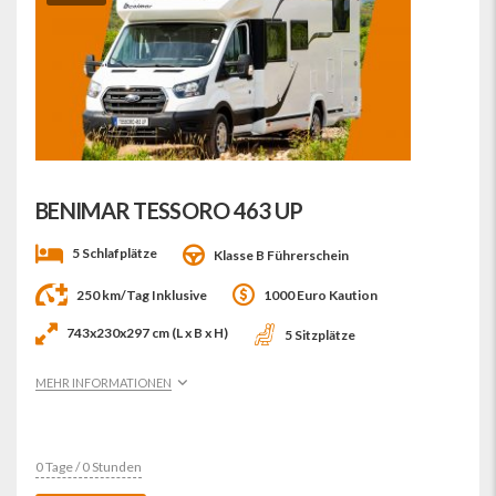
BENIMAR TESSORO 463 UP
5 Schlafplätze
Klasse B Führerschein
250 km/Tag Inklusive
1000 Euro Kaution
743x230x297 cm (L x B x H)
5 Sitzplätze
MEHR INFORMATIONEN
0 Tage / 0 Stunden