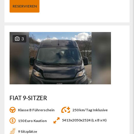
RESERVIEREN
3
FIAT 9-SITZER
Klasse B Führerschein
250 km/Tag Inklusive
5413x2050x2524 (L x B x H)
150 Euro Kaution
9 Sitzplätze