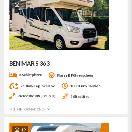
5
BENIMAR S 363
5 Schlafplätze
Klasse B Führerschein
250 km/Tag Inklusive
1000 Euro Kaution
743x230x308 (L x B x H)
5 Sitzplätze
MEHR INFORMATIONEN
19