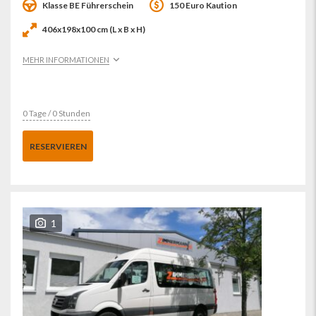
Klasse BE Führerschein
150 Euro Kaution
406x198x100 cm (L x B x H)
MEHR INFORMATIONEN
0 Tage / 0 Stunden
RESERVIEREN
1