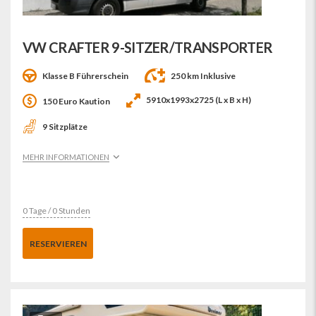
VW CRAFTER 9-SITZER/TRANSPORTER
Klasse B Führerschein
250 km Inklusive
5910x1993x2725 (L x B x H)
150 Euro Kaution
9 Sitzplätze
MEHR INFORMATIONEN
0 Tage / 0 Stunden
RESERVIEREN