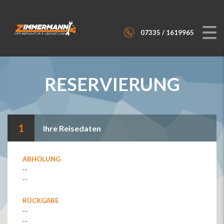
07335 / 1619965
RESERVIERUNG
1
Ihre Reisedaten
ABHOLUNG
--
--
RÜCKGABE
--
--